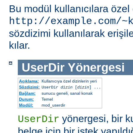
Bu modül kullanıcılara özel 
http://example.com/~
sözdizimi kullanılarak eriş
kılar.
UserDir
Yönergesi
Açıklama:
Kullanıcıya özel dizinlerin yeri
Sözdizimi:
UserDir
dizin
[
dizin
] ...
Bağlam:
sunucu geneli, sanal konak
Durum:
Temel
Modül:
mod_userdir
yönergesi, bir ku
UserDir
belge için bir istek yapıldı