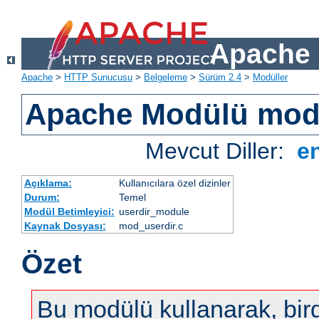
Apache 
Apache
>
HTTP Sunucusu
>
Belgeleme
>
Sürüm 2.4
>
Modüller
Apache Modülü mod
Mevcut Diller:
e
Açıklama:
Kullanıcılara özel dizinler
Durum:
Temel
Modül Betimleyici:
userdir_module
Kaynak Dosyası:
mod_userdir.c
Özet
Bu modülü kullanarak, bir