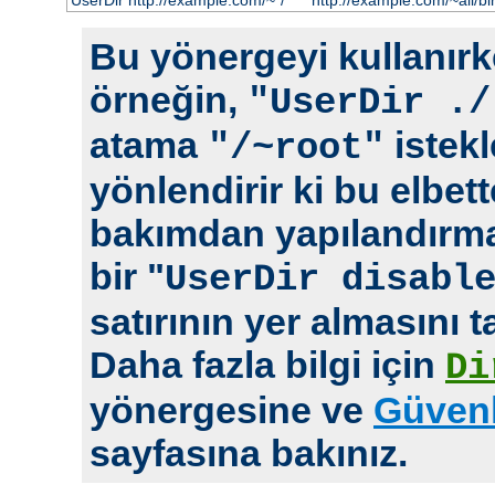
UserDir http://example.com/~*/
http://example.com/~ali/bir
Bu yönergeyi kullanırke
örneğin,
"UserDir ./
atama
istekl
"/~root"
yönlendirir ki bu elbet
bakımdan yapılandırm
bir "
UserDir disabl
satırının yer almasını t
Daha fazla bilgi için
Di
yönergesine ve
Güvenl
sayfasına bakınız.