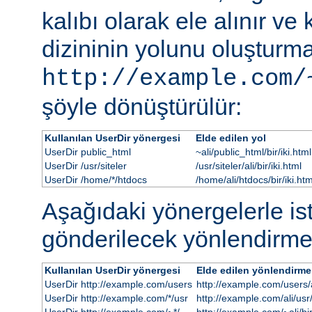
kalıbı olarak ele alınır ve
dizininin yolunu oluşturmak
http://example.com/
şöyle dönüştürülür:
Kullanılan UserDir yönergesi
Elde edilen yol
UserDir public_html
~ali/public_html/bir/iki.html
UserDir /usr/siteler
/usr/siteler/ali/bir/iki.html
UserDir /home/*/htdocs
/home/ali/htdocs/bir/iki.htm
Aşağıdaki yönergelerle i
gönderilecek yönlendirme
Kullanılan UserDir yönergesi
Elde edilen yönlendirme
UserDir http://example.com/users
http://example.com/users/al
UserDir http://example.com/*/usr
http://example.com/ali/usr/b